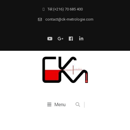
Tél:(+216) 70 685 400
contact@ck-metrologie.com
Menu