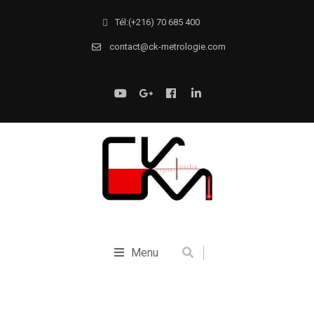
Tél:(+216) 70 685 400
contact@ck-metrologie.com
Menu