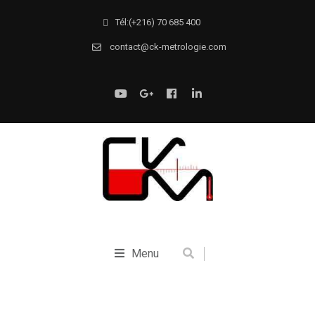
Tél:(+216) 70 685 400
contact@ck-metrologie.com
Menu