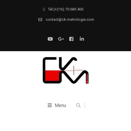
Tél:(+216) 70 685 400
contact@ck-metrologie.com
Menu