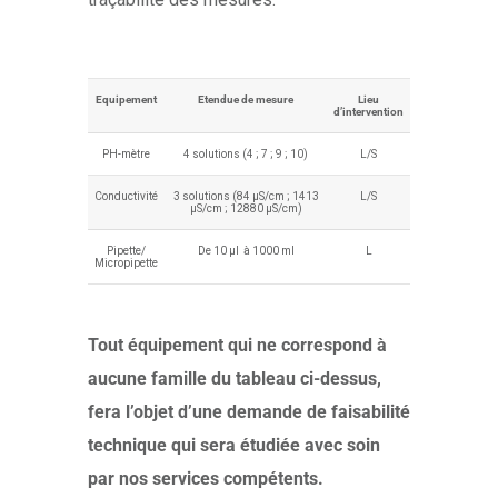
Equipement
Etendue de mesure
Lieu
d’intervention
PH-mètre
4 solutions (4 ; 7 ; 9 ; 10)
L/S
Conductivité
3 solutions (84 µS/cm ; 1413
L/S
µS/cm ; 12880 µS/cm)
Pipette/
De 10 µl à 1000 ml
L
Micropipette
Tout équipement qui ne correspond à
aucune famille du tableau ci-dessus,
fera l’objet d’une demande de faisabilité
technique qui sera étudiée avec soin
par nos services compétents.