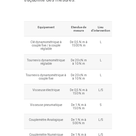
Equipement
Etendue de
Lieu
mesure
d’intervention
Clé dynamométrique à
De 0,5 N.m à
L
couple fixe / à couple
1500 N.m
réglable
Tournevis dynamométrique
De 20 cN.m
L
réglable
à 10 N.m
Tournevis dynamométrique à
De 20 cN.m
L
couple fixe
à 10 N.m
Visseuse électrique
De 0,5 N.m à
L/S
150 N.m
Visseuse pneumatique
De 1 N.m à
S
150 N.m
Couplemètre Analogique
De 1 N.m à
L/S
500 N.m
Couplemètre Numérique
De 1 N.m à
L/S