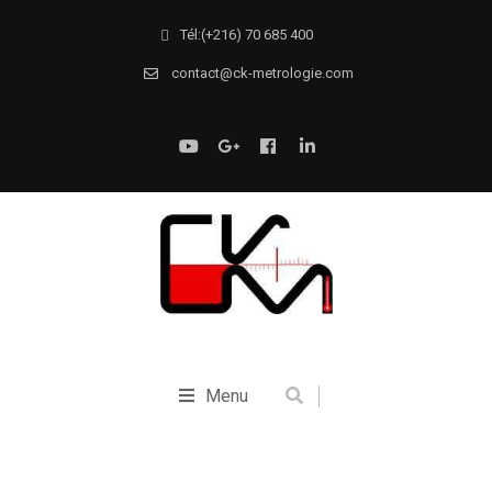
Tél:(+216) 70 685 400
contact@ck-metrologie.com
Menu