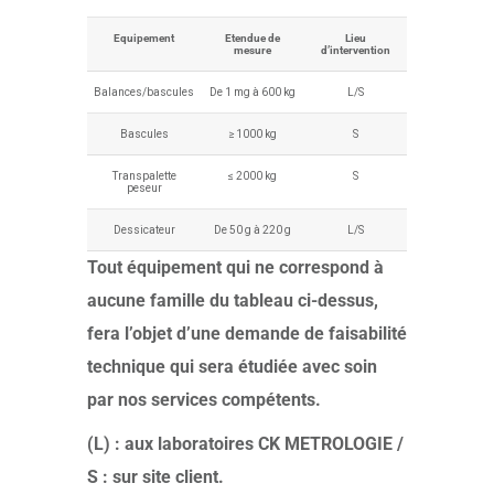
Equipement
Etendue de
Lieu
mesure
d’intervention
Balances/bascules
De 1 mg à 600 kg
L/S
Bascules
≥ 1000 kg
S
Transpalette
≤ 2000 kg
S
peseur
Dessicateur
De 50 g à 220 g
L/S
Tout équipement qui ne correspond à
aucune famille du tableau ci-dessus,
fera l’objet d’une demande de faisabilité
technique qui sera étudiée avec soin
par nos services compétents.
(L) : aux laboratoires CK METROLOGIE /
S : sur site client.