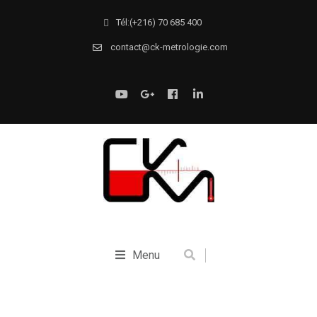
Tél:(+216) 70 685 400
contact@ck-metrologie.com
Menu